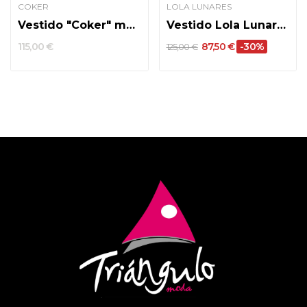
COKER
LOLA LUNARES
Vestido "Coker" modelo 4104
Vestido Lola Lunares modelo 9804
115,00 €
87,50 €
-30%
125,00 €