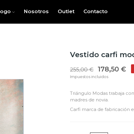
logo
Nosotros
Outlet
Contacto
Vestido carfi mo
178,50 €
255,00 €
Impuestos incluidos
Triángulo Modas trabaja co
madres de novia.
Carfi marca de fabricación 