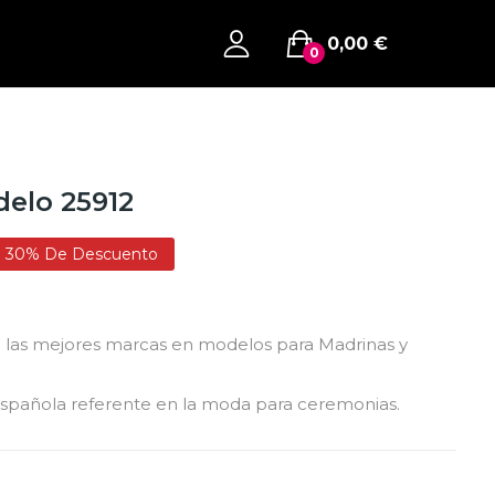
0,00 €
0
delo 25912
30% De Descuento
n las mejores marcas en modelos para Madrinas y
española referente en la moda para ceremonias.