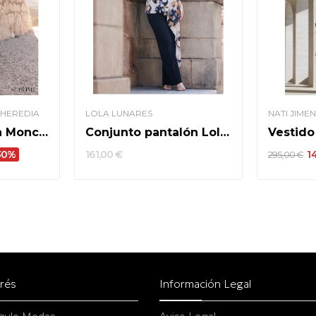
 HEREDIA
LOLA LUNARES
NATI JIME
Vestido Madrina Moncho Heredia Modelo 5115
Conjunto pantalón Lola Lunares modelo 1601
30%
161,00 €
1
295,00 €
erés
Información Legal