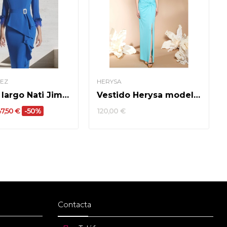
NEZ
HERYSA
Vestido largo Nati Jiménez modelo 546
Vestido Herysa modelo Ines
47,50 €
-50%
120,00 €
Contacta