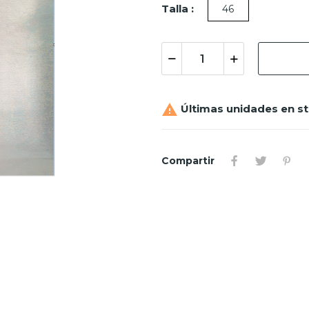
Talla :
46

Últimas unidades en s
Compartir