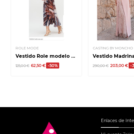
ROLE MODE
CASTING BY MONCHO
Vestido Role modelo Nafi
62,50 €
-50%
203,00 €
-
125,00 €
290,00 €
Enlaces de Int