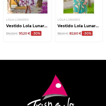
LOLA LUNARES
LOLA LUNARES
Vestido Lola Lunares modelo 9813
Vestido Lola Lunares modelo 7821
95,20 €
-30%
82,60 €
-30%
136,00 €
118,00 €